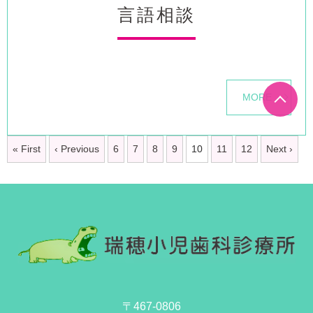
言語相談
MORE
« First
‹ Previous
6
7
8
9
10
11
12
Next ›
〒467-0806